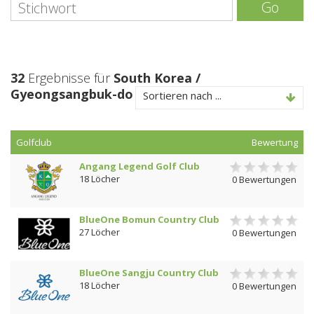
Go
32
Ergebnisse für
South Korea /
Gyeongsangbuk-do
Sortieren nach ...
Golfclub
Bewertung
Angang Legend Golf Club
18 Löcher
0 Bewertungen
BlueOne Bomun Country Club
27 Löcher
0 Bewertungen
BlueOne Sangju Country Club
18 Löcher
0 Bewertungen