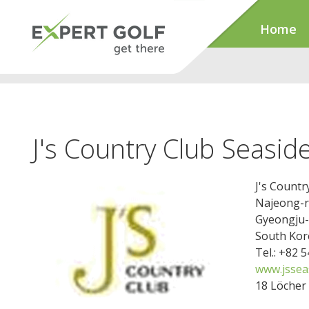
Home
J's Country Club Seasid
J's Countr
Najeong-r
Gyeongju-
South Kor
Tel.: +82 
www.jssea
18 Löcher