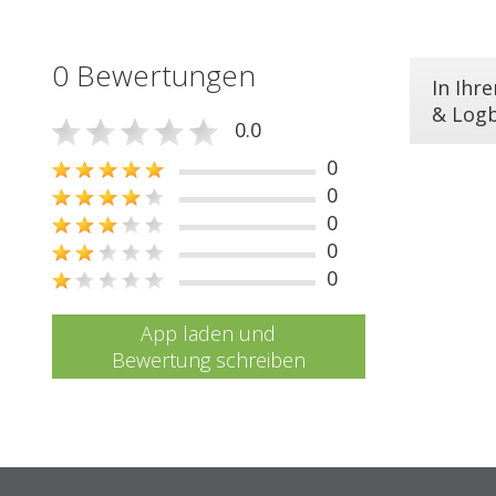
0 Bewertungen
In Ihr
& Log
0.0
0
0
0
0
0
App laden und
Bewertung schreiben