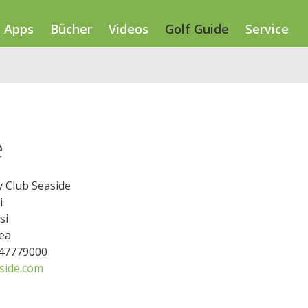
Apps
Bücher
Videos
Golf Guide
Service
e
y Club Seaside
i
si
ea
547779000
side.com