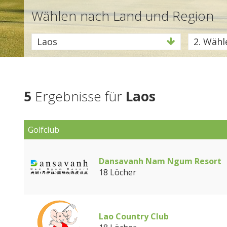
Wählen nach Land und Region
Laos
2. Wähle
5
Ergebnisse für
Laos
Golfclub
Dansavanh Nam Ngum Resort
18 Löcher
Lao Country Club