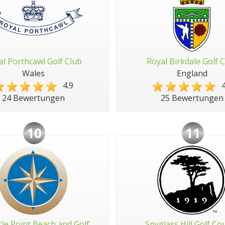
al Porthcawl Golf Club
Royal Birkdale Golf 
Wales
England
4.9
4
24 Bewertungen
25 Bewertungen
10
11
cle Point Beach and Golf
Spyglass Hill Golf Co