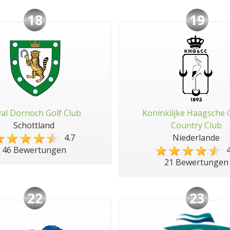
18
19
al Dornoch Golf Club
Koninklijke Haagsche 
Schottland
Country Club
4.7
Niederlande
4
46 Bewertungen
21 Bewertungen
22
23