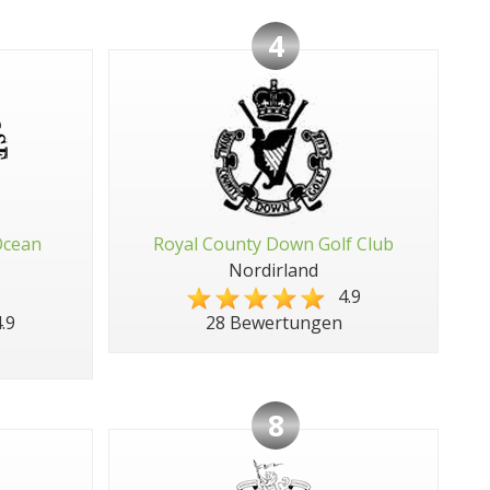
4
Ocean
Royal County Down Golf Club
Nordirland
4.9
.9
28 Bewertungen
8