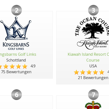
2
3
ngsbarns Golf Links
Kiawah Island Resort 
Schottland
Course
4.9
USA
4
75 Bewertungen
21 Bewertungen
6
7