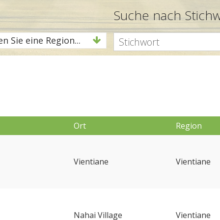
Suche nach Stich
n Sie eine Region...
Ort
Region
Vientiane
Vientiane
Nahai Village
Vientiane