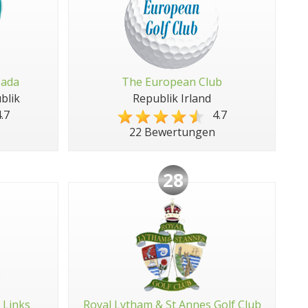
pada
The European Club
blik
Republik Irland
.7
4.7
22 Bewertungen
28
 Links
Royal Lytham & St Annes Golf Club