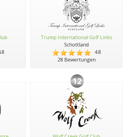
Club
Trump International Golf Links
Schottland
.8
4.8
28 Bewertungen
12
urse
Wolf Creek Golf Club