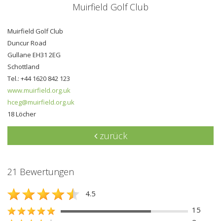
Muirfield Golf Club
Muirfield Golf Club
Duncur Road
Gullane EH31 2EG
Schottland
Tel.: +44 1620 842 123
www.muirfield.org.uk
hceg@muirfield.org.uk
18 Löcher
zurück
21 Bewertungen
4.5
15