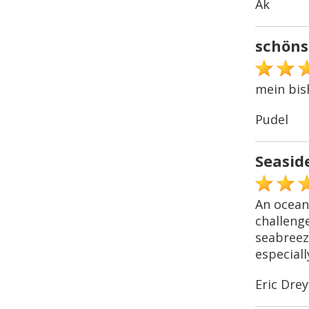
Ak
schöns
mein bis
Pudel
Seasid
An ocean 
challenge
seabreeze
especiall
Eric Drey