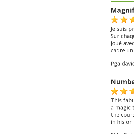
Magnif
Je suis p
Sur chaqu
joué avec
cadre uni
Pga davi
Numbe
This fab
a magic 
the cour
in his or