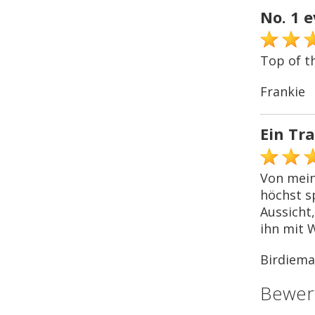
No. 1 e
Top of th
Frankie
Ein Tr
Von mein
höchst s
Aussicht,
ihn mit 
Birdiem
Bewer