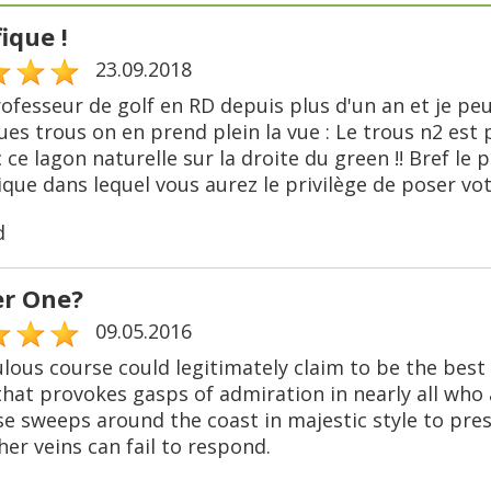
ique !
23.09.2018
rofesseur de golf en RD depuis plus d'un an et je peu
es trous on en prend plein la vue : Le trous n2 est 
 ce lagon naturelle sur la droite du green !! Bref le p
que dans lequel vous aurez le privilège de poser votr
d
r One?
09.05.2016
ulous course could legitimately claim to be the best
that provokes gasps of admiration in nearly all who
se sweeps around the coast in majestic style to pres
 her veins can fail to respond.