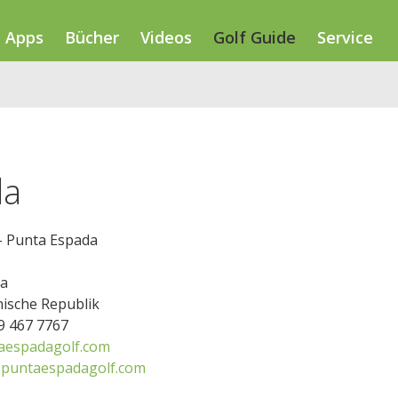
Apps
Bücher
Videos
Golf Guide
Service
da
- Punta Espada
a
ische Republik
09 467 7767
aespadagolf.com
puntaespadagolf.com