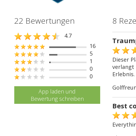
22 Bewertungen
8 Rez
4.7
Traum
16
5
Dieser P
1
verlangt
0
Erlebnis.
0
Golffreu
App laden und
Bewertung schreiben
Best c
Everythi