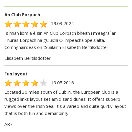
An Club Eorpach
19.03.2024
Is mian liom a é sin An Club Eorpach bheith i m’eagraí ar
Thuras Eorpach na gCluichí Oilimpeacha Speisialta.
Comhghairdeas ón tSualainn Elisabeth Bertilsdotter
Elisabeth Bertilsdotter
Fun layout
19.05.2016
Located 30 miles south of Dublin, the European Club is a
rugged links layout set amid sand dunes. It offers superb
views over the Irish Sea. It's a varied and quite quirky layout
that is both fun and demanding.
AR7