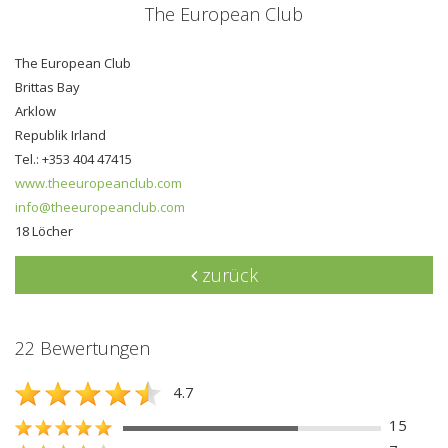
The European Club
The European Club
Brittas Bay
Arklow
Republik Irland
Tel.: +353 404 47415
www.theeuropeanclub.com
info@theeuropeanclub.com
18 Löcher
zurück
22 Bewertungen
4.7
15