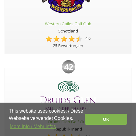
Western Gailes Golf Club
Schottland
4.6
25 Bewertungen
42
This website uses cookies. / Diese
Webseite verwendet Cookies.
OK
Druids Glen Golf Club
More info / Mehr Infos
Republik Irland