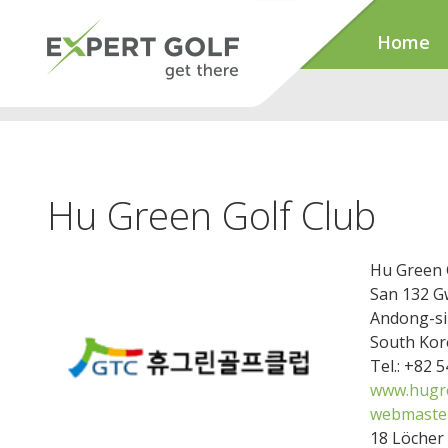
Home
Hu Green Golf Club
Hu Green 
San 132 G
Andong-si
South Kor
Tel.: +82 
www.hugre
webmaster
18 Löcher