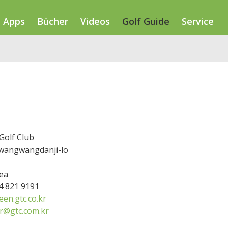
Apps
Bücher
Videos
Golf Guide
Service
Golf Club
wangwangdanji-lo
ea
54 821 9191
en.gtc.co.kr
@gtc.com.kr