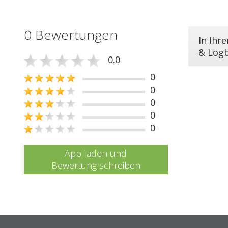
0 Bewertungen
In Ihr
& Log
0.0
0
0
0
0
0
App laden und
Bewertung schreiben