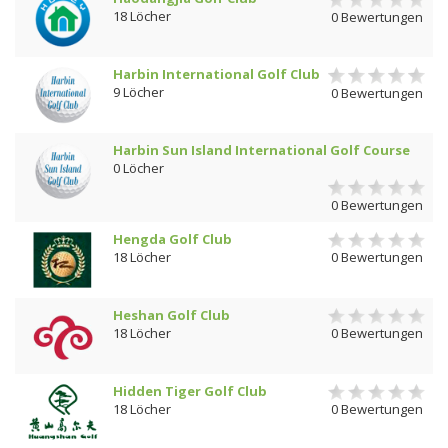
18 Löcher
0 Bewertungen
Harbin International Golf Club
9 Löcher
0 Bewertungen
Harbin Sun Island International Golf Course
0 Löcher
0 Bewertungen
Hengda Golf Club
18 Löcher
0 Bewertungen
Heshan Golf Club
18 Löcher
0 Bewertungen
Hidden Tiger Golf Club
18 Löcher
0 Bewertungen