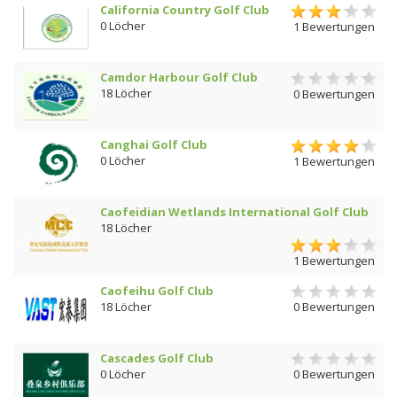
California Country Golf Club
0 Löcher
1 Bewertungen
Camdor Harbour Golf Club
18 Löcher
0 Bewertungen
Canghai Golf Club
0 Löcher
1 Bewertungen
Caofeidian Wetlands International Golf Club
18 Löcher
1 Bewertungen
Caofeihu Golf Club
18 Löcher
0 Bewertungen
Cascades Golf Club
0 Löcher
0 Bewertungen