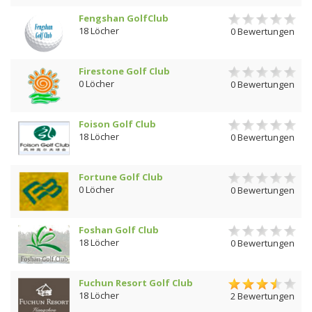
Fengshan GolfClub
18 Löcher
0 Bewertungen
Firestone Golf Club
0 Löcher
0 Bewertungen
Foison Golf Club
18 Löcher
0 Bewertungen
Fortune Golf Club
0 Löcher
0 Bewertungen
Foshan Golf Club
18 Löcher
0 Bewertungen
Fuchun Resort Golf Club
18 Löcher
2 Bewertungen