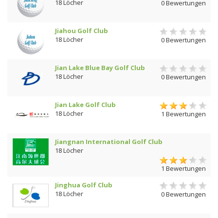
18 Löcher
0 Bewertungen
Jiahou Golf Club
18 Löcher
0 Bewertungen
Jian Lake Blue Bay Golf Club
18 Löcher
0 Bewertungen
Jian Lake Golf Club
18 Löcher
1 Bewertungen
Jiangnan International Golf Club
18 Löcher
1 Bewertungen
Jinghua Golf Club
18 Löcher
0 Bewertungen