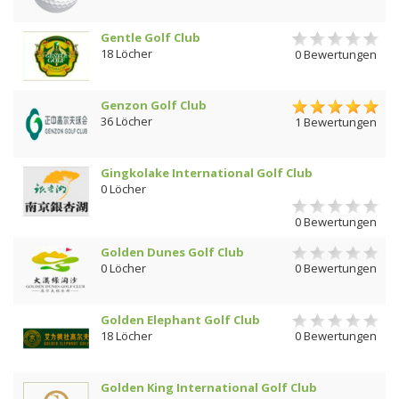
Gentle Golf Club
18 Löcher
0 Bewertungen
Genzon Golf Club
36 Löcher
1 Bewertungen
Gingkolake International Golf Club
0 Löcher
0 Bewertungen
Golden Dunes Golf Club
0 Löcher
0 Bewertungen
Golden Elephant Golf Club
18 Löcher
0 Bewertungen
Golden King International Golf Club