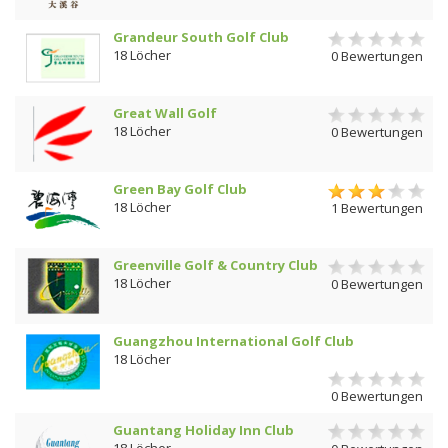
Grandeur South Golf Club
18 Löcher
0 Bewertungen
Great Wall Golf
18 Löcher
0 Bewertungen
Green Bay Golf Club
18 Löcher
1 Bewertungen
Greenville Golf & Country Club
18 Löcher
0 Bewertungen
Guangzhou International Golf Club
18 Löcher
0 Bewertungen
Guantang Holiday Inn Club
18 Löcher