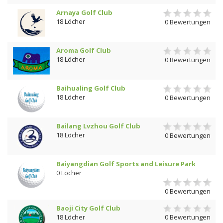
Arnaya Golf Club
18 Löcher
0 Bewertungen
Aroma Golf Club
18 Löcher
0 Bewertungen
Baihualing Golf Club
18 Löcher
0 Bewertungen
Bailang Lvzhou Golf Club
18 Löcher
0 Bewertungen
Baiyangdian Golf Sports and Leisure Park
0 Löcher
0 Bewertungen
Baoji City Golf Club
18 Löcher
0 Bewertungen