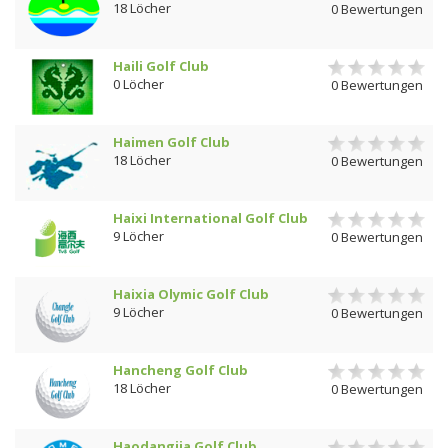
18 Löcher
0 Bewertungen
Haili Golf Club
0 Löcher
0 Bewertungen
Haimen Golf Club
18 Löcher
0 Bewertungen
Haixi International Golf Club
9 Löcher
0 Bewertungen
Haixia Olymic Golf Club
9 Löcher
0 Bewertungen
Hancheng Golf Club
18 Löcher
0 Bewertungen
Haodangjia Golf Club