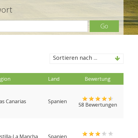
wort
Go
Sortieren nach ...
gion
Land
Bewertung
las Canarias
Spanien
58 Bewertungen
stilla-La Mancha
Spanien