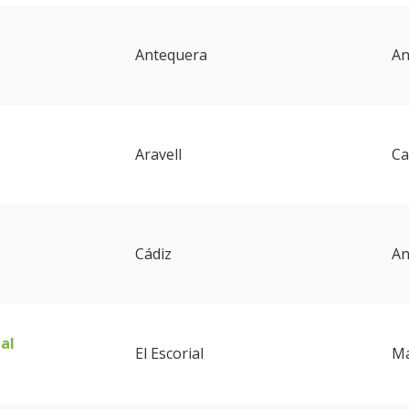
Antequera
An
Aravell
Ca
Cádiz
An
ial
El Escorial
Ma