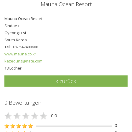
Mauna Ocean Resort
Mauna Ocean Resort
Sindae-ri
Gyeongju-si
South Korea
Tel.: +82 547400606
www.mauna.co.kr
kazedung@nate.com
18 Löcher
zurück
0 Bewertungen
0.0
0