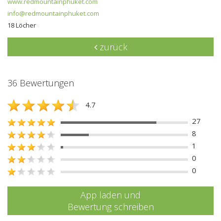
www.redmountainphuket.com
info@redmountainphuket.com
18 Löcher
zurück
36 Bewertungen
4.7
27
8
1
0
0
App laden und
Bewertung schreiben