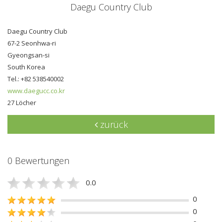
Daegu Country Club
Daegu Country Club
67-2 Seonhwa-ri
Gyeongsan-si
South Korea
Tel.: +82 538540002
www.daegucc.co.kr
27 Löcher
zurück
0 Bewertungen
0.0
0
0