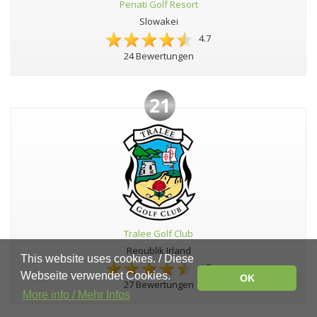
Penati Golf Resort
Slowakei
4.7
24 Bewertungen
21
Tralee Golf Club
Republik Irland
This website uses cookies. / Diese
4.7
Webseite verwendet Cookies.
OK
27 Bewertungen
More info / Mehr Infos