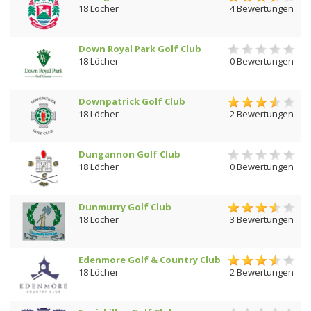
18 Löcher
4 Bewertungen
Down Royal Park Golf Club
18 Löcher
0 Bewertungen
Downpatrick Golf Club
18 Löcher
2 Bewertungen
Dungannon Golf Club
18 Löcher
0 Bewertungen
Dunmurry Golf Club
18 Löcher
3 Bewertungen
Edenmore Golf & Country Club
18 Löcher
2 Bewertungen