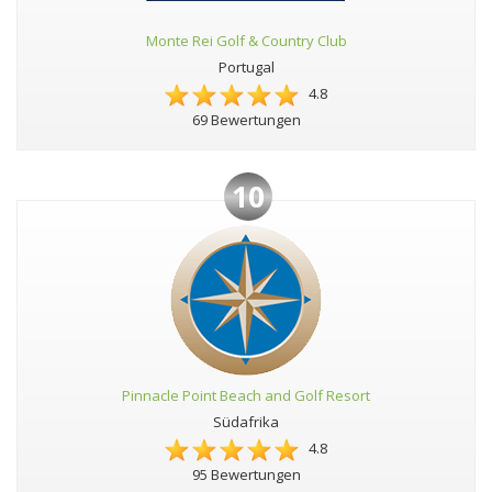
Monte Rei Golf & Country Club
Portugal
4.8
69 Bewertungen
10
Pinnacle Point Beach and Golf Resort
Südafrika
4.8
95 Bewertungen