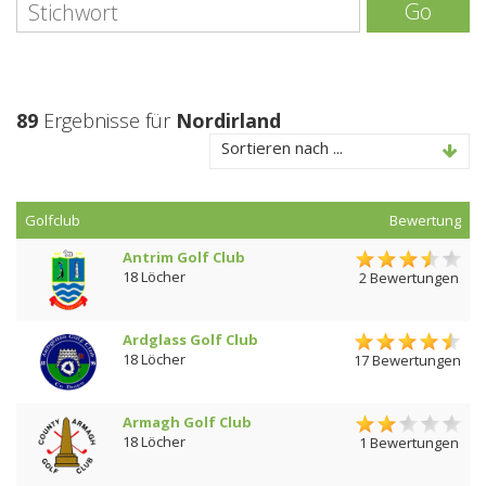
Go
89
Ergebnisse für
Nordirland
Sortieren nach ...
Golfclub
Bewertung
Antrim Golf Club
18 Löcher
2 Bewertungen
Ardglass Golf Club
18 Löcher
17 Bewertungen
Armagh Golf Club
18 Löcher
1 Bewertungen