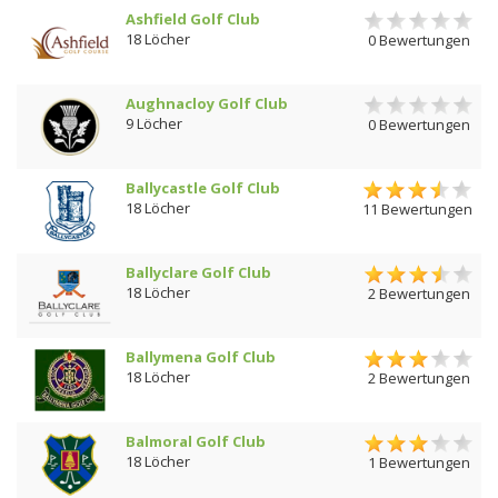
Ashfield Golf Club
18 Löcher
0 Bewertungen
Aughnacloy Golf Club
9 Löcher
0 Bewertungen
Ballycastle Golf Club
18 Löcher
11 Bewertungen
Ballyclare Golf Club
18 Löcher
2 Bewertungen
Ballymena Golf Club
18 Löcher
2 Bewertungen
Balmoral Golf Club
18 Löcher
1 Bewertungen