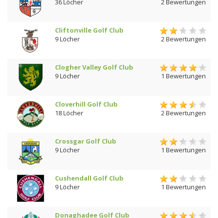
36 Löcher
2 Bewertungen
Cliftonville Golf Club
9 Löcher
2 Bewertungen
Clogher Valley Golf Club
9 Löcher
1 Bewertungen
Cloverhill Golf Club
18 Löcher
2 Bewertungen
Crossgar Golf Club
9 Löcher
1 Bewertungen
Cushendall Golf Club
9 Löcher
1 Bewertungen
Donaghadee Golf Club