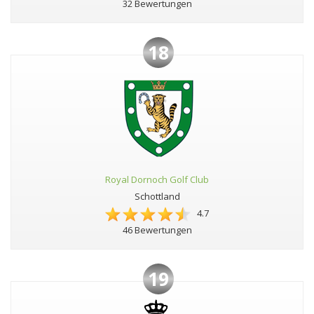
32 Bewertungen
18
Royal Dornoch Golf Club
Schottland
4.7
46 Bewertungen
19