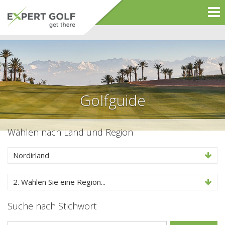
Golfguide
Wählen nach Land und Region
Nordirland
2. Wählen Sie eine Region...
Suche nach Stichwort