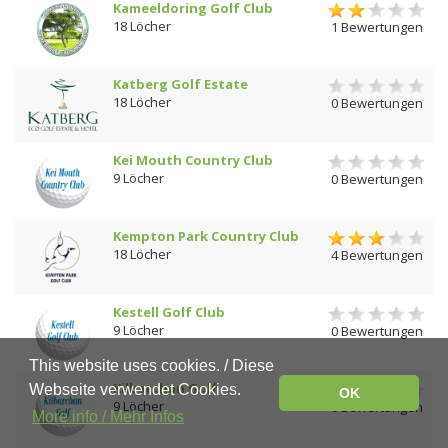
Kameeldoring Golf Club
18 Löcher
1 Bewertungen
Katberg Golf Estate
18 Löcher
0 Bewertungen
Kei Mouth Country Club
9 Löcher
0 Bewertungen
Kempton Park Country Club
18 Löcher
4 Bewertungen
Kestell Golf Club
9 Löcher
0 Bewertungen
This website uses cookies. / Diese
Kilbarchan Golf
Webseite verwendet Cookies.
OK
9 Löcher
0 Bewertungen
More info / Mehr Infos