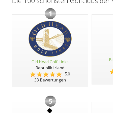
Die 100 schönsten Golfclubs der 
1
Ki
Old Head Golf Links
Republik Irland
5.0
33 Bewertungen
5