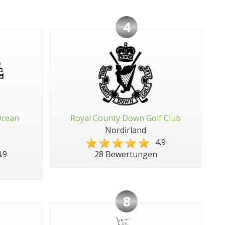
4
Ocean
Royal County Down Golf Club
Nordirland
4.9
.9
28 Bewertungen
8