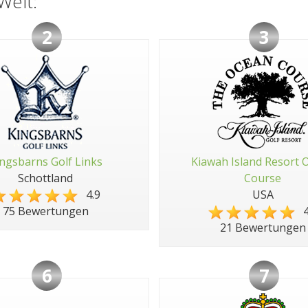
Welt:
2
3
ngsbarns Golf Links
Kiawah Island Resort 
Schottland
Course
4.9
USA
4
75 Bewertungen
21 Bewertungen
6
7