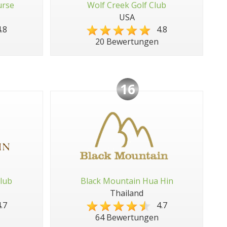
urse
Wolf Creek Golf Club
USA
.8
4.8
20 Bewertungen
16
lub
Black Mountain Hua Hin
Thailand
.7
4.7
64 Bewertungen