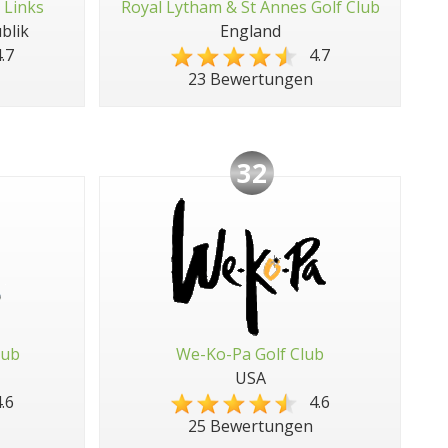
 Links
Royal Lytham & St Annes Golf Club
blik
England
.7
4.7
23 Bewertungen
32
lub
We-Ko-Pa Golf Club
USA
.6
4.6
25 Bewertungen