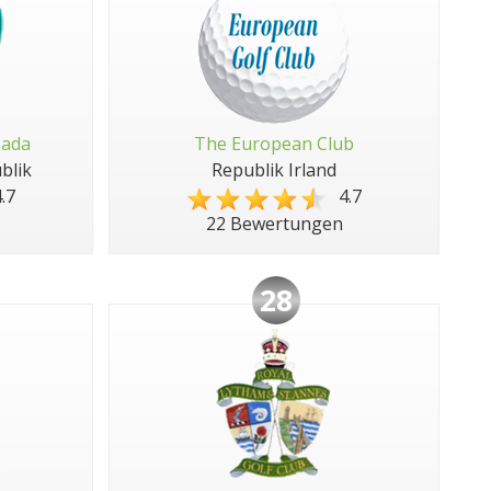
pada
The European Club
blik
Republik Irland
.7
4.7
22 Bewertungen
28