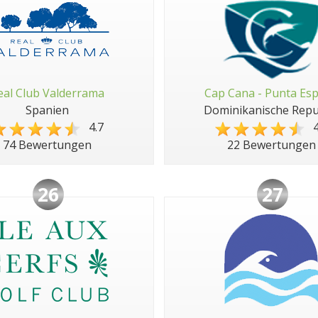
eal Club Valderrama
Cap Cana - Punta Es
Spanien
Dominikanische Repu
4.7
4
74 Bewertungen
22 Bewertungen
26
27