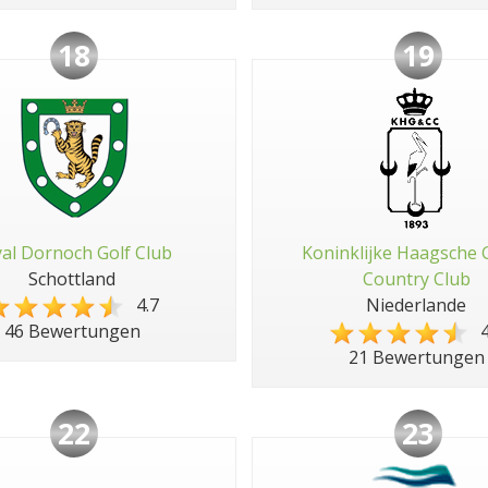
18
19
al Dornoch Golf Club
Koninklijke Haagsche 
Schottland
Country Club
4.7
Niederlande
4
46 Bewertungen
21 Bewertungen
22
23