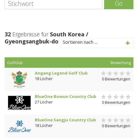
Go
32
Ergebnisse für
South Korea /
Gyeongsangbuk-do
Sortieren nach ...
Golfclub
Bewertung
Angang Legend Golf Club
18 Löcher
0 Bewertungen
BlueOne Bomun Country Club
27 Löcher
0 Bewertungen
BlueOne Sangju Country Club
18 Löcher
0 Bewertungen