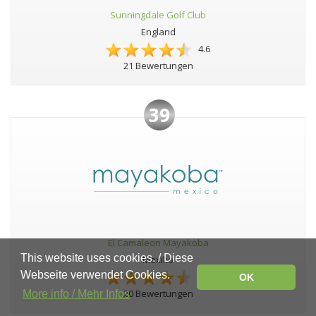
Sunningdale Golf Club
England
4.6
21 Bewertungen
39
El Camaleon Mayakoba
This website uses cookies. / Diese
Mexiko
Webseite verwendet Cookies.
4.6
OK
20 Bewertungen
More info / Mehr Infos