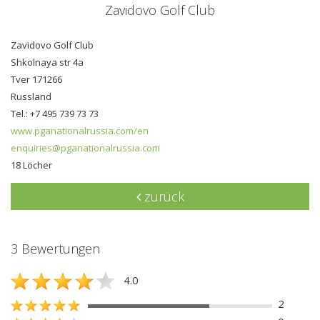
Zavidovo Golf Club
Zavidovo Golf Club
Shkolnaya str 4а
Tver 171266
Russland
Tel.: +7 495 739 73 73
www.pganationalrussia.com/en
enquiries@pganationalrussia.com
18 Löcher
zurück
3 Bewertungen
4.0
2