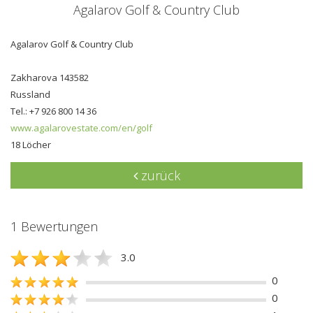
Agalarov Golf & Country Club
Agalarov Golf & Country Club
Zakharova 143582
Russland
Tel.: +7 926 800 14 36
www.agalarovestate.com/en/golf
18 Löcher
zurück
1 Bewertungen
3.0
0
0