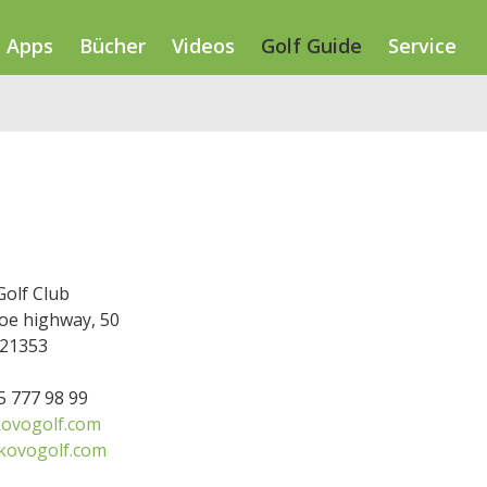
Apps
Bücher
Videos
Golf Guide
Service
Golf Club
oe highway, 50
21353
95 777 98 99
ovogolf.com
kovogolf.com