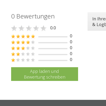
0 Bewertungen
In Ihr
& Log
0.0
0
0
0
0
0
App laden und
Bewertung schreiben