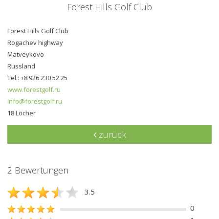
Forest Hills Golf Club
Forest Hills Golf Club
Rogachev highway
Matveykovo
Russland
Tel.: +8 926 230 52 25
www.forestgolf.ru
info@forestgolf.ru
18 Löcher
zurück
2 Bewertungen
3.5
0