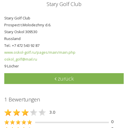
Stary Golf Club
Stary Golf Club
Prospect t.Molodezhny d.6.
Stary Oskol 309530
Russland
Tel.: +7 472 543 92 87
www.oskol-golf.ru/pages/main/main.php
oskol_golf@mail.ru
9 Löcher
zurück
1 Bewertungen
3.0
0