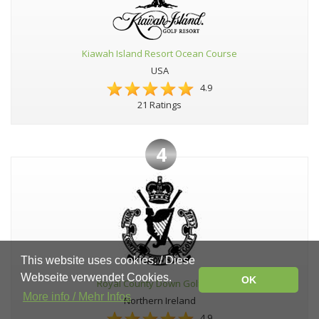
Kiawah Island Resort Ocean Course
USA
4.9
21 Ratings
4
This website uses cookies. / Diese
Webseite verwendet Cookies.
OK
Royal County Down Golf Club
More info / Mehr Infos
Northern Ireland
4.9