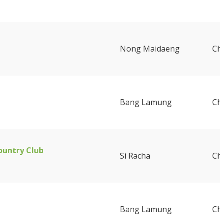
Nong Maidaeng
C
Bang Lamung
C
ountry Club
Si Racha
C
Bang Lamung
C