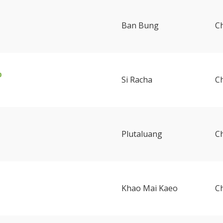
Ban Bung
C
b
Si Racha
C
Plutaluang
C
Khao Mai Kaeo
C