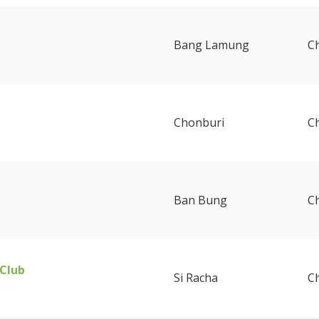
Bang Lamung
C
Chonburi
C
Ban Bung
C
 Club
Si Racha
C