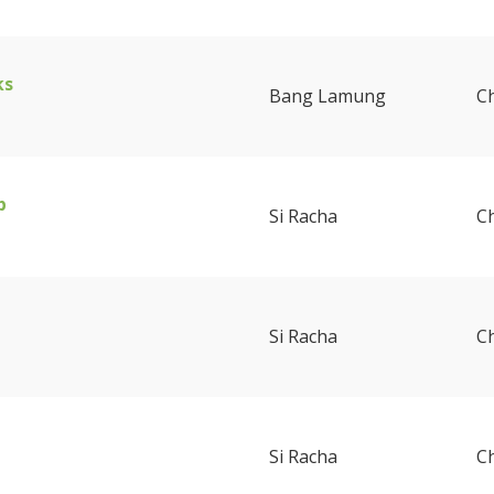
ks
Bang Lamung
C
b
Si Racha
C
Si Racha
C
Si Racha
C