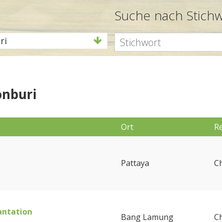
Suche nach Stich
ri
onburi
Ort
R
Pattaya
C
antation
Bang Lamung
C