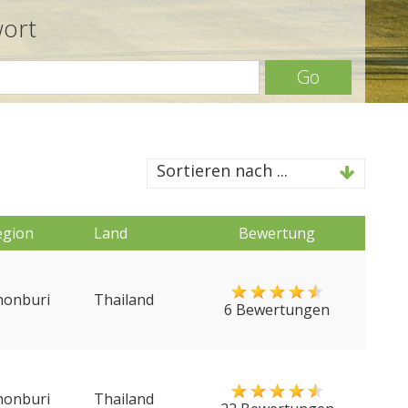
wort
Go
Sortieren nach ...
egion
Land
Bewertung
honburi
Thailand
6 Bewertungen
honburi
Thailand