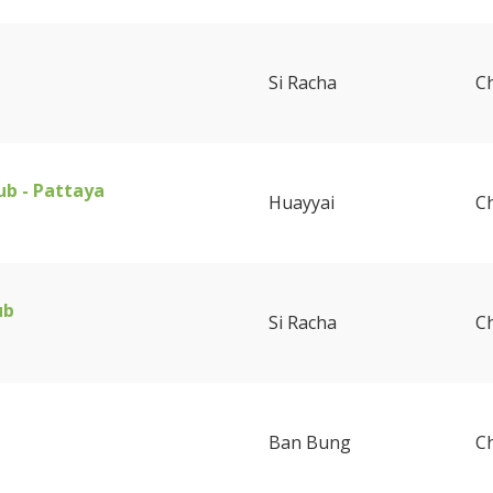
Si Racha
C
ub - Pattaya
Huayyai
C
ub
Si Racha
C
Ban Bung
C