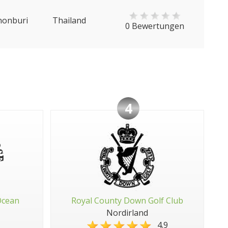
honburi
Thailand
0 Bewertungen
4
Ocean
Royal County Down Golf Club
Nordirland
4.9