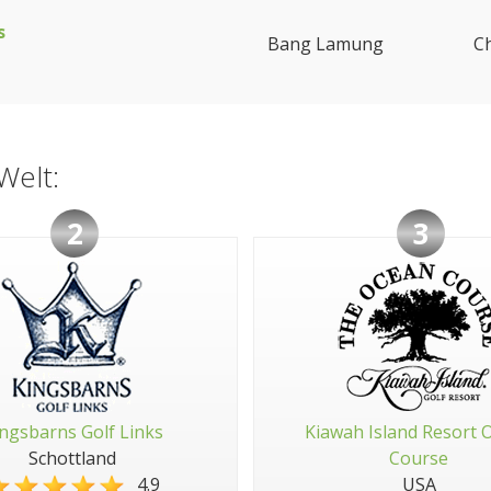
s
Bang Lamung
C
Welt:
2
3
ngsbarns Golf Links
Kiawah Island Resort 
Schottland
Course
4.9
USA