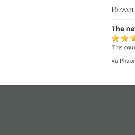
Bewer
The ne
This cou
Vu Phuo