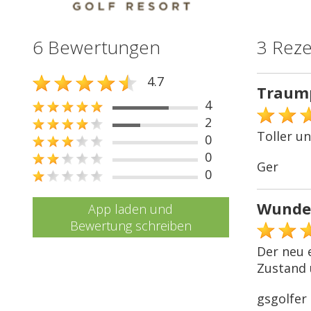
6 Bewertungen
3 Rez
4.7
Traum
4
2
Toller u
0
0
Ger
0
Wunder
App laden und
Bewertung schreiben
Der neu 
Zustand 
gsgolfer