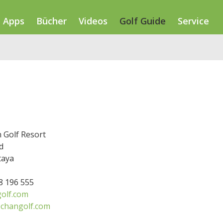
Apps
Bücher
Videos
Golf Guide
Service
 Golf Resort
d
taya
38 196 555
olf.com
changolf.com