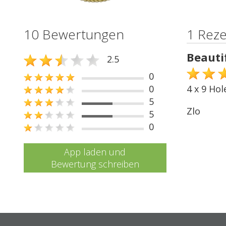
10 Bewertungen
1 Rez
Beauti
2.5
0
0
4 x 9 Hol
5
Zlo
5
0
App laden und
Bewertung schreiben