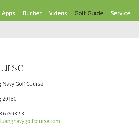
Apps
Bücher
Videos
Golf Guide
Service
ourse
g Navy Golf Course
g 20180
33 679932 3
luangnavygolfcourse.com