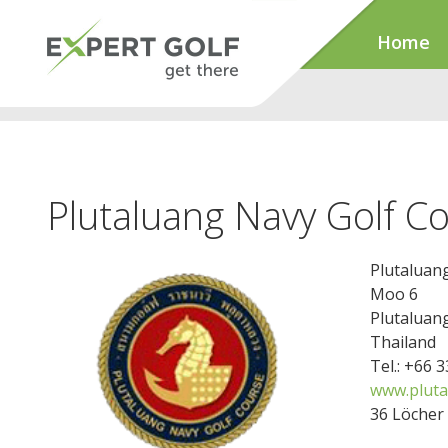
Home
Plutaluang Navy Golf C
Plutaluan
Moo 6
Plutaluan
Thailand
Tel.: +66 
www.pluta
36 Löcher