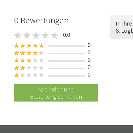
0 Bewertungen
In Ihr
& Log
0.0
0
0
0
0
0
App laden und
Bewertung schreiben