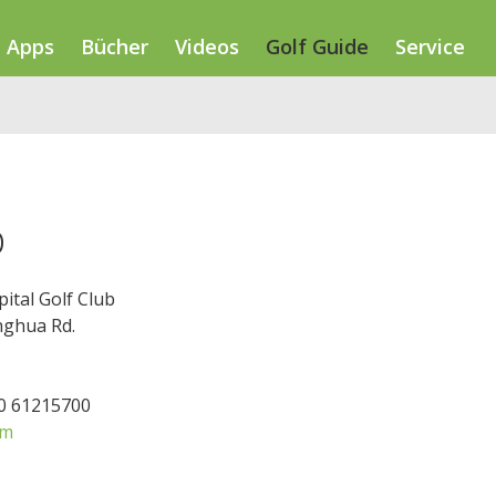
Apps
Bücher
Videos
Golf Guide
Service
b
ital Golf Club
nghua Rd.
10 61215700
om