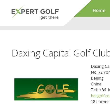
Home
Daxing Capital Golf Clu
Daxing Cap
No. 72 Yo
Beijing
China
Tel.: +86 
bdcgolf.c
18 Löcher