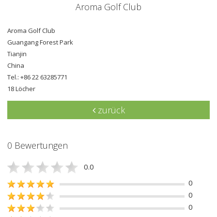
Aroma Golf Club
Aroma Golf Club
Guangang Forest Park
Tianjin
China
Tel.: +86 22 63285771
18 Löcher
zurück
0 Bewertungen
0.0
0
0
0