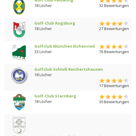
18 Löcher
32 Bewertungen
Golf-Club Augsburg
18 Löcher
27 Bewertungen
Golfclub München Eichenried
33 Löcher
76 Bewertungen
Golfclub Schloß Reichertshausen
18 Löcher
17 Bewertungen
Golf-Club Starnberg
18 Löcher
30 Bewertungen