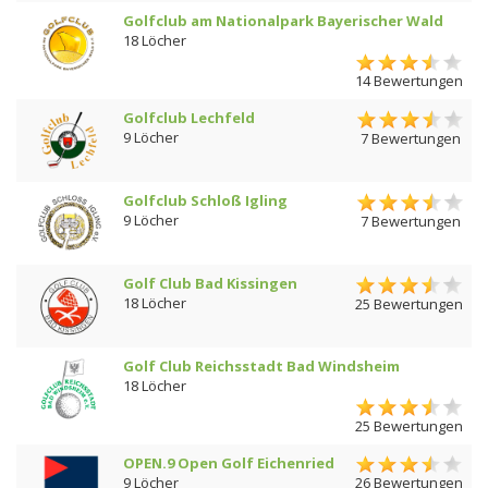
Golfclub am Nationalpark Bayerischer Wald
18 Löcher
14 Bewertungen
Golfclub Lechfeld
9 Löcher
7 Bewertungen
Golfclub Schloß Igling
9 Löcher
7 Bewertungen
Golf Club Bad Kissingen
18 Löcher
25 Bewertungen
Golf Club Reichsstadt Bad Windsheim
18 Löcher
25 Bewertungen
OPEN.9 Open Golf Eichenried
9 Löcher
26 Bewertungen