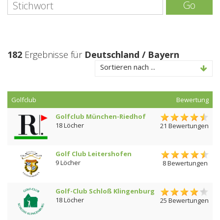
Go
182
Ergebnisse für
Deutschland / Bayern
Sortieren nach ...
Golfclub
Bewertung
Golfclub München-Riedhof
18 Löcher
21 Bewertungen
Golf Club Leitershofen
9 Löcher
8 Bewertungen
Golf-Club Schloß Klingenburg
18 Löcher
25 Bewertungen