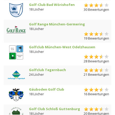
Golf-Club Bad Wörishofen
18 Löcher
30 Bewertungen
Golf Range München-Germering
18 Löcher
19 Bewertungen
Golfclub München-West Odelzhausen
18 Löcher
28 Bewertungen
Golfclub Tegernbach
24 Löcher
21 Bewertungen
Gäuboden Golf Club
18 Löcher
16 Bewertungen
Golf Club Schloß Guttenburg
18 Löcher
20 Bewertungen