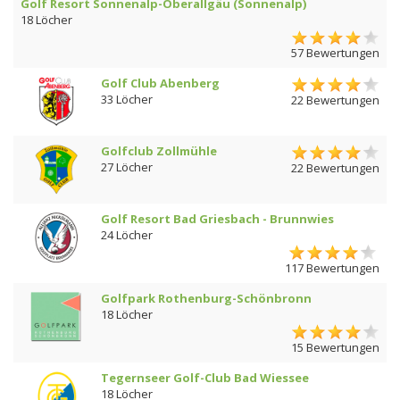
Golf Resort Sonnenalp-Oberallgäu (Sonnenalp)
18 Löcher
57 Bewertungen
Golf Club Abenberg
33 Löcher
22 Bewertungen
Golfclub Zollmühle
27 Löcher
22 Bewertungen
Golf Resort Bad Griesbach - Brunnwies
24 Löcher
117 Bewertungen
Golfpark Rothenburg-Schönbronn
18 Löcher
15 Bewertungen
Tegernseer Golf-Club Bad Wiessee
18 Löcher