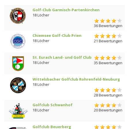
Golf-Club Garmisch-Partenkirchen
18 Löcher
36 Bewertungen
Chiemsee Golf-Club Prien
18 Löcher
21 Bewertungen
St. Eurach Land- und Golf Club
18 Löcher
35 Bewertungen
Wittelsbacher Golfclub Rohrenfeld-Neuburg
18 Löcher
28 Bewertungen
Golfclub Schwanhof
18 Löcher
20 Bewertungen
Golfclub Beuerberg