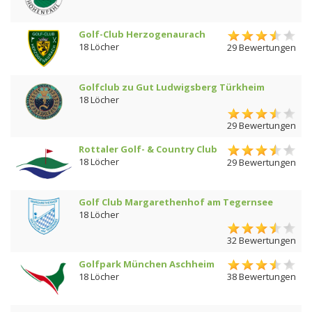
Golf-Club Herzogenaurach
18 Löcher
29 Bewertungen
Golfclub zu Gut Ludwigsberg Türkheim
18 Löcher
29 Bewertungen
Rottaler Golf- & Country Club
18 Löcher
29 Bewertungen
Golf Club Margarethenhof am Tegernsee
18 Löcher
32 Bewertungen
Golfpark München Aschheim
18 Löcher
38 Bewertungen