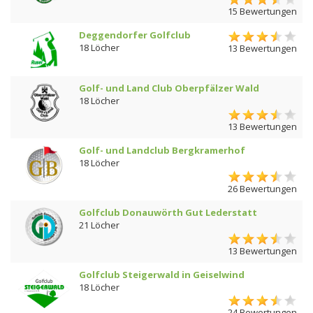
15 Bewertungen
Deggendorfer Golfclub
18 Löcher
13 Bewertungen
Golf- und Land Club Oberpfälzer Wald
18 Löcher
13 Bewertungen
Golf- und Landclub Bergkramerhof
18 Löcher
26 Bewertungen
Golfclub Donauwörth Gut Lederstatt
21 Löcher
13 Bewertungen
Golfclub Steigerwald in Geiselwind
18 Löcher
24 Bewertungen