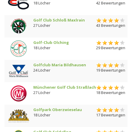
18 Löcher
42 Bewertungen
Golf Club Schloß Maxlrain
27 Löcher
43 Bewertungen
Golf-Club Olching
18 Löcher
29 Bewertungen
Golfclub Maria Bildhausen
24 Löcher
19 Bewertungen
Münchener Golf Club Straßlach
27 Löcher
18 Bewertungen
Golfpark Oberzwieselau
18 Löcher
17 Bewertungen
Golf Club Feldafing