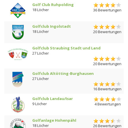
Golf Club Ruhpolding
18 Löcher
36 Bewertungen
Golfclub Ingolstadt
18 Löcher
20 Bewertungen
Golfclub Straubing Stadt und Land
27 Löcher
20 Bewertungen
Golfclub Altötting-Burghausen
27 Löcher
16 Bewertungen
Golfclub Landau/Isar
9 Löcher
4 Bewertungen
Golfanlage Hohenpähl
18 Löcher
26 Bewertungen