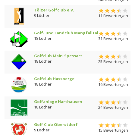
Tölzer Golfclub e.V.
9 Löcher
11 Bewertungen
Golf- und Landclub Mangfalltal
18 Löcher
31 Bewertungen
Golfclub Main-Spessart
18 Löcher
25 Bewertungen
Golfclub Hassberge
18 Löcher
16 Bewertungen
Golfanlage Harthausen
18 Löcher
24 Bewertungen
Golf Club Oberstdorf
9 Löcher
15 Bewertungen