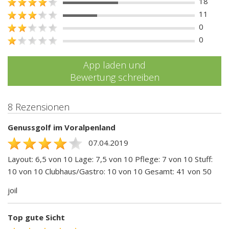
18
11
0
0
App laden und
Bewertung schreiben
8 Rezensionen
Genussgolf im Voralpenland
07.04.2019
Layout: 6,5 von 10 Lage: 7,5 von 10 Pflege: 7 von 10 Stuff:
10 von 10 Clubhaus/Gastro: 10 von 10 Gesamt: 41 von 50
joil
Top gute Sicht