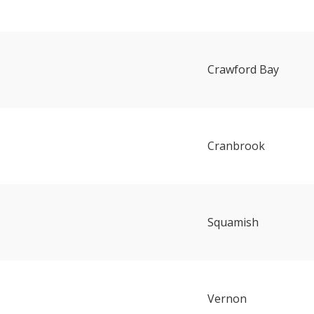
Crawford Bay
Cranbrook
Squamish
Vernon