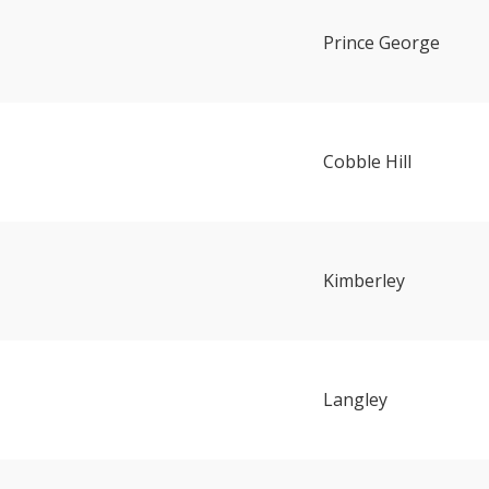
Prince George
Cobble Hill
Kimberley
Langley