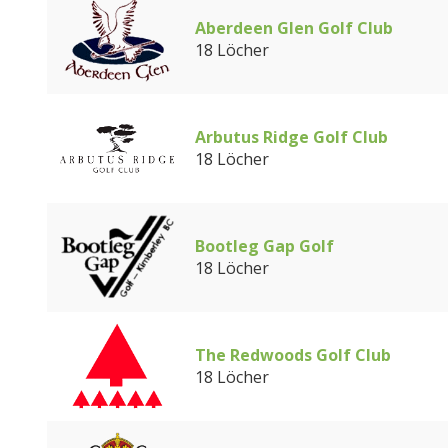
Aberdeen Glen Golf Club
18 Löcher
Arbutus Ridge Golf Club
18 Löcher
Bootleg Gap Golf
18 Löcher
The Redwoods Golf Club
18 Löcher