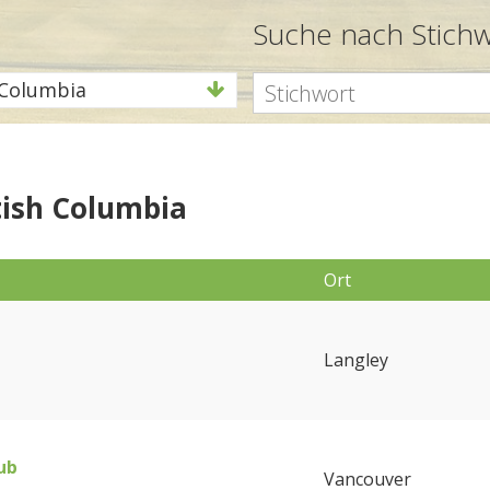
Suche nach Stich
 Columbia
tish Columbia
Ort
Langley
ub
Vancouver