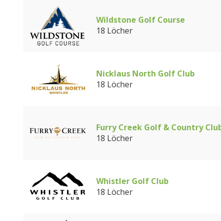
Wildstone Golf Course
18 Löcher
Nicklaus North Golf Club
18 Löcher
Furry Creek Golf & Country Clu
18 Löcher
Whistler Golf Club
18 Löcher