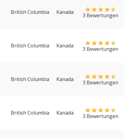
British Columbia
Kanada
3 Bewertungen
British Columbia
Kanada
3 Bewertungen
British Columbia
Kanada
3 Bewertungen
British Columbia
Kanada
3 Bewertungen