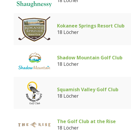
18 Löcher
Kokanee Springs Resort Club
18 Löcher
Shadow Mountain Golf Club
18 Löcher
Squamish Valley Golf Club
18 Löcher
The Golf Club at the Rise
18 Löcher