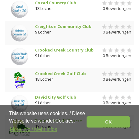
Cozad Country Club
18 Löcher
0 Bewertungen
Creighton Community Club
9 Löcher
0 Bewertungen
Crooked Creek Country Club
9 Löcher
0 Bewertungen
Crooked Creek Golf Club
18 Löcher
0 Bewertungen
David City Golf Club
9 Löcher
0 Bewertungen
This website uses cookies. / Diese
Eagle Hills Golf Course
Webseite verwendet Cookies.
OK
18 Löcher
0 Bewertungen
More info / Mehr Infos