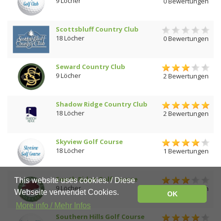
9 Löcher
0 Bewertungen
Scottsbluff Country Club
18 Löcher
0 Bewertungen
Seward Country Club
9 Löcher
2 Bewertungen
Shadow Ridge Country Club
18 Löcher
2 Bewertungen
Skyview Golf Course
18 Löcher
1 Bewertungen
South Ridge Golf Course
This website uses cookies. / Diese
9 Löcher
1 Bewertungen
Webseite verwendet Cookies.
OK
More info / Mehr Infos
Southern Hills Golf Course