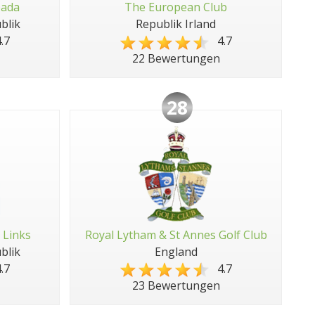
pada
The European Club
blik
Republik Irland
.7
4.7
22 Bewertungen
28
 Links
Royal Lytham & St Annes Golf Club
blik
England
.7
4.7
23 Bewertungen