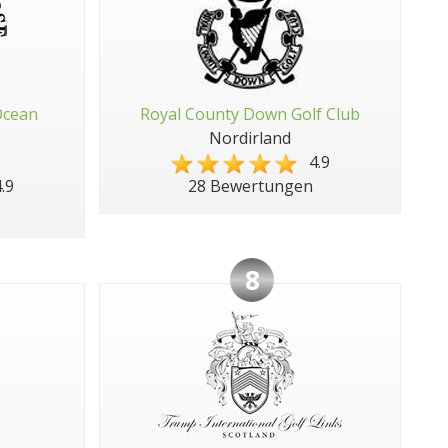
Ocean
Royal County Down Golf Club
Nordirland
4.9
.9
28 Bewertungen
8