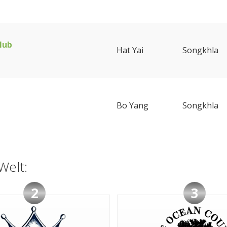
lub
Hat Yai
Songkhla
Bo Yang
Songkhla
Welt:
2
3