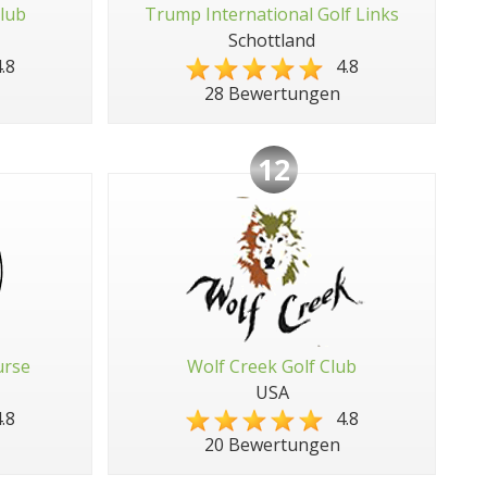
Club
Trump International Golf Links
Schottland
.8
4.8
28 Bewertungen
12
urse
Wolf Creek Golf Club
USA
.8
4.8
20 Bewertungen