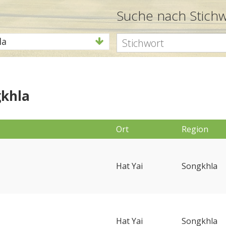
Suche nach Stich
la
gkhla
Ort
Region
Hat Yai
Songkhla
Hat Yai
Songkhla