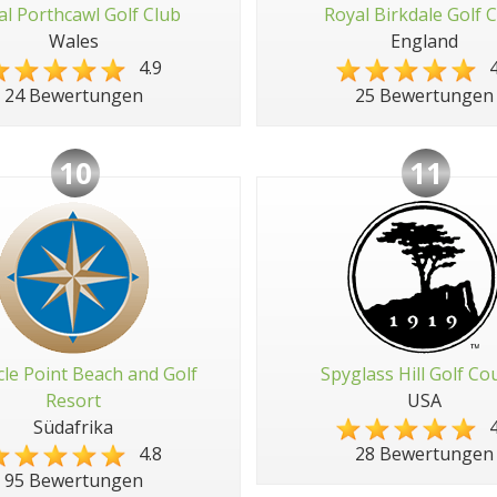
al Porthcawl Golf Club
Royal Birkdale Golf 
Wales
England
4.9
4
24 Bewertungen
25 Bewertungen
10
11
cle Point Beach and Golf
Spyglass Hill Golf Co
Resort
USA
Südafrika
4
4.8
28 Bewertungen
95 Bewertungen