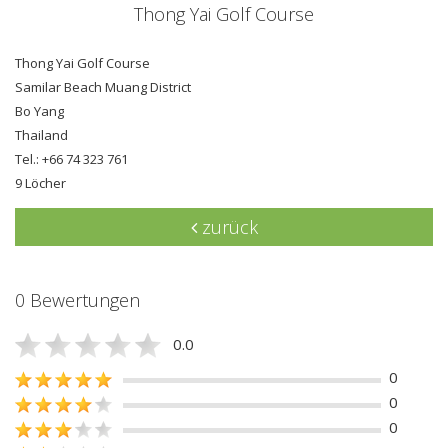
Thong Yai Golf Course
Thong Yai Golf Course
Samilar Beach Muang District
Bo Yang
Thailand
Tel.: +66 74 323 761
9 Löcher
zurück
0 Bewertungen
0.0
0
0
0