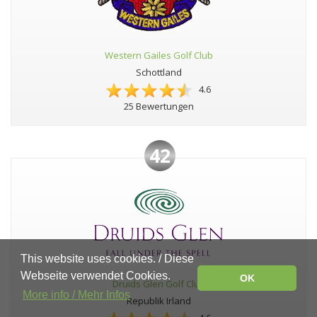
Western Gailes Golf Club
Schottland
4.6
25 Bewertungen
42
This website uses cookies. / Diese
Webseite verwendet Cookies.
OK
Druids Glen Golf Club
More info / Mehr Infos
Republik Irland