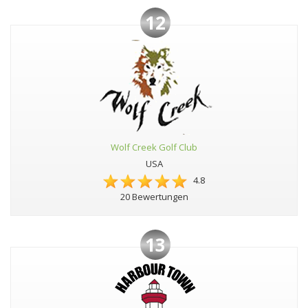
12
Wolf Creek Golf Club
USA
4.8
20 Bewertungen
13