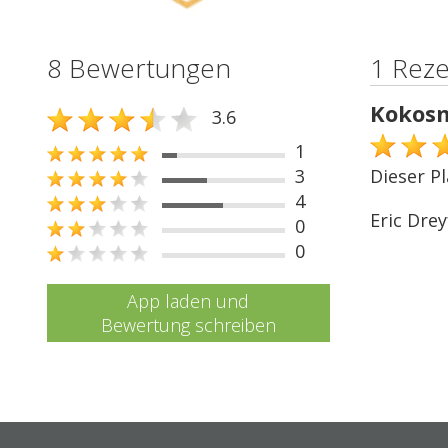
8 Bewertungen
1 Rez
Kokosn
3.6
1
3
Dieser P
4
Eric Drey
0
0
App laden und
Bewertung schreiben