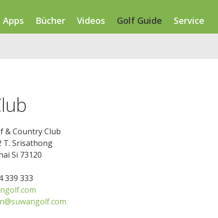
Apps
Bücher
Videos
Golf Guide
Service
Club
f & Country Club
 T. Srisathong
ai Si 73120
34 339 333
ngolf.com
on@suwangolf.com