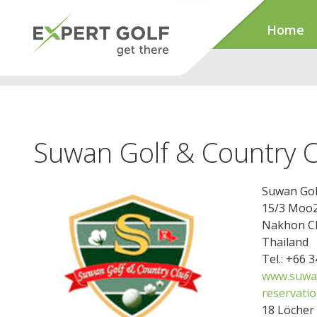
Home
Suwan Golf & Country 
Suwan Gol
15/3 Moo2
Nakhon Ch
Thailand
Tel.: +66 
www.suwa
reservati
18 Löcher