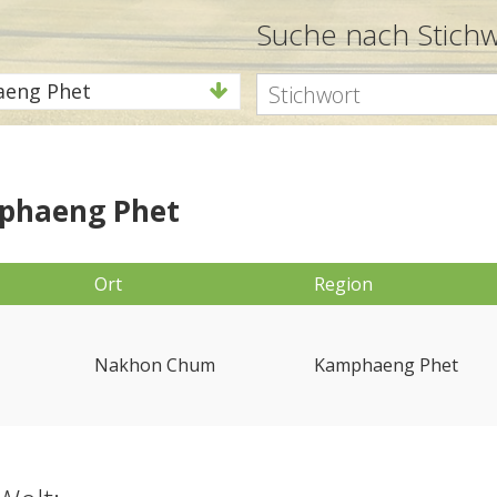
Suche nach Stich
eng Phet
mphaeng Phet
Ort
Region
Nakhon Chum
Kamphaeng Phet