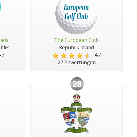
pada
The European Club
blik
Republik Irland
.7
4.7
22 Bewertungen
28