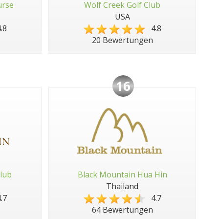
urse
Wolf Creek Golf Club
USA
.8
4.8
20 Bewertungen
16
lub
Black Mountain Hua Hin
Thailand
.7
4.7
64 Bewertungen