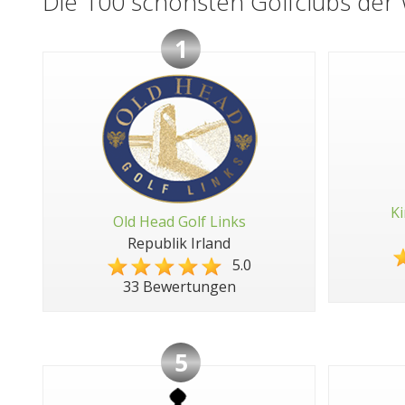
Die 100 schönsten Golfclubs der 
1
Ki
Old Head Golf Links
Republik Irland
5.0
33 Bewertungen
5