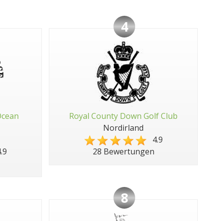
4
Ocean
Royal County Down Golf Club
Nordirland
4.9
.9
28 Bewertungen
8