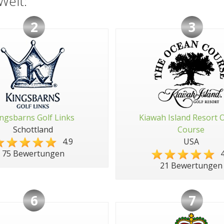
Welt:
2
3
ngsbarns Golf Links
Kiawah Island Resort 
Schottland
Course
4.9
USA
4
75 Bewertungen
21 Bewertungen
6
7