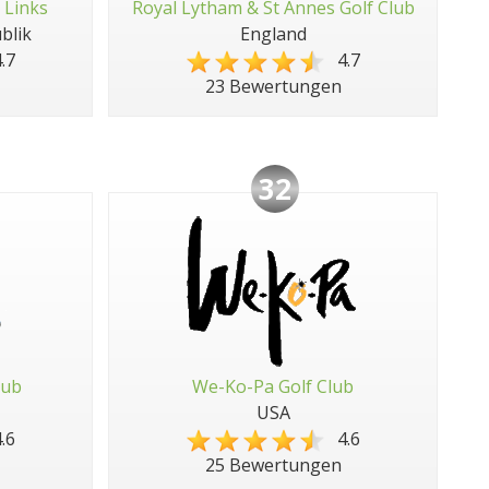
 Links
Royal Lytham & St Annes Golf Club
blik
England
.7
4.7
23 Bewertungen
32
lub
We-Ko-Pa Golf Club
USA
.6
4.6
25 Bewertungen