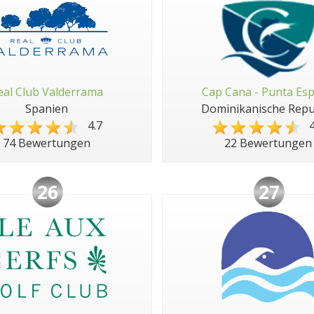
eal Club Valderrama
Cap Cana - Punta Es
Spanien
Dominikanische Repu
4.7
4
74 Bewertungen
22 Bewertungen
26
27