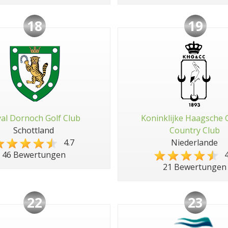
18
19
al Dornoch Golf Club
Koninklijke Haagsche 
Schottland
Country Club
4.7
Niederlande
4
46 Bewertungen
21 Bewertungen
22
23