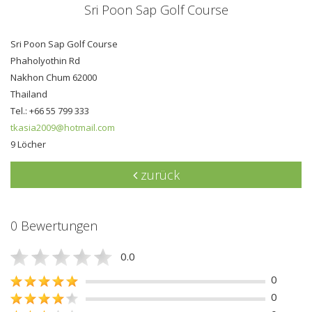
Sri Poon Sap Golf Course
Sri Poon Sap Golf Course
Phaholyothin Rd
Nakhon Chum 62000
Thailand
Tel.: +66 55 799 333
tkasia2009@hotmail.com
9 Löcher
zurück
0 Bewertungen
0.0
0
0