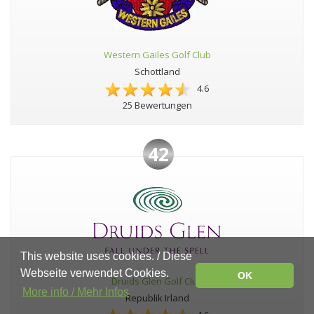
Western Gailes Golf Club
Schottland
4.6
25 Bewertungen
42
This website uses cookies. / Diese
Webseite verwendet Cookies.
OK
Druids Glen Golf Club
More info / Mehr Infos
Republik Irland