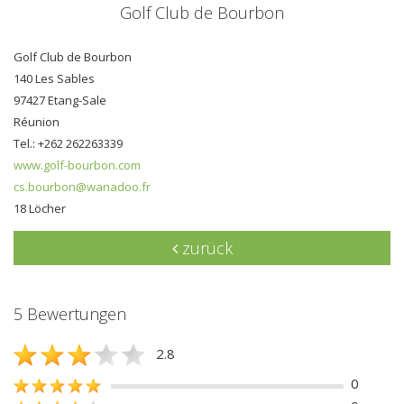
Golf Club de Bourbon
Golf Club de Bourbon
140 Les Sables
97427 Etang-Sale
Réunion
Tel.: +262 262263339
www.golf-bourbon.com
cs.bourbon@wanadoo.fr
18 Löcher
zurück
5 Bewertungen
2.8
0