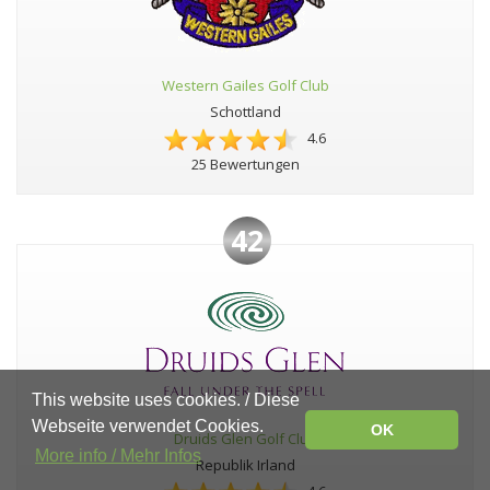
Western Gailes Golf Club
Schottland
4.6
25 Bewertungen
42
This website uses cookies. / Diese
Webseite verwendet Cookies.
OK
Druids Glen Golf Club
More info / Mehr Infos
Republik Irland