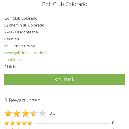
Golf Club Colorado
Golf Club Colorado
52 chemin du Colorado
97417 La Montagne
Réunion
Tel.: +262 23 79 50
www.golfclubcolorado.fr
gcc4@sfr.fr
9 Löcher
zurück
3 Bewertungen
3.3
0