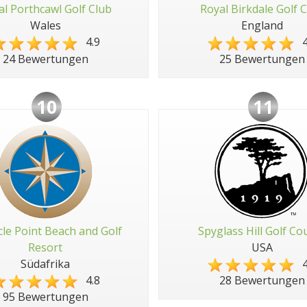
al Porthcawl Golf Club
Royal Birkdale Golf 
Wales
England
4.9
4
24 Bewertungen
25 Bewertungen
10
11
cle Point Beach and Golf
Spyglass Hill Golf Co
Resort
USA
Südafrika
4
4.8
28 Bewertungen
95 Bewertungen