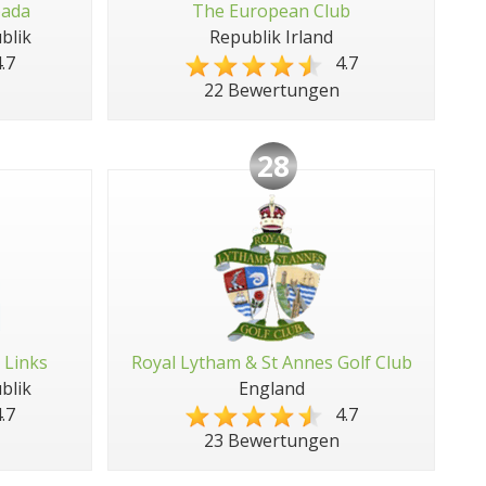
pada
The European Club
blik
Republik Irland
.7
4.7
22 Bewertungen
28
 Links
Royal Lytham & St Annes Golf Club
blik
England
.7
4.7
23 Bewertungen