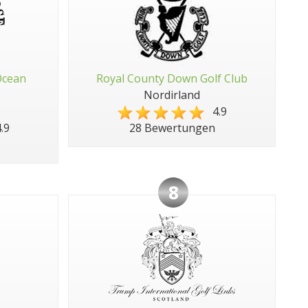
Ocean
Royal County Down Golf Club
Nordirland
4.9
.9
28 Bewertungen
8