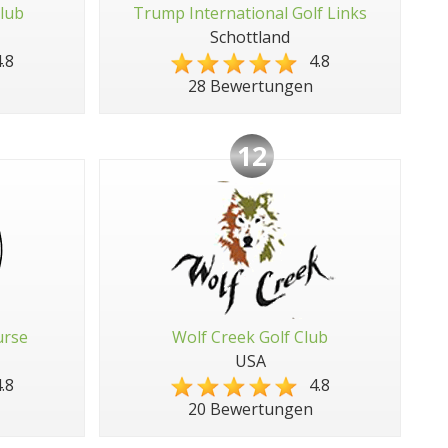
Club
Trump International Golf Links
Schottland
.8
4.8
28 Bewertungen
12
urse
Wolf Creek Golf Club
USA
.8
4.8
20 Bewertungen