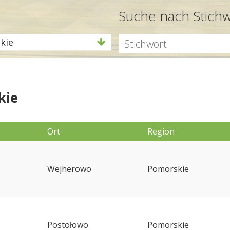
Suche nach Stich
kie
kie
Ort
Region
Wejherowo
Pomorskie
Postołowo
Pomorskie