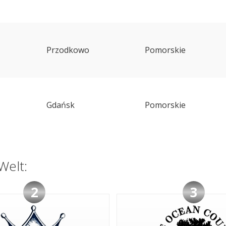
Przodkowo
Pomorskie
Gdańsk
Pomorskie
Welt:
2
3