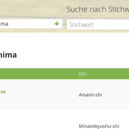
Suche nach Stich
ima
shima
Ort
rse
Amami-shi
Minamikyushu-shi