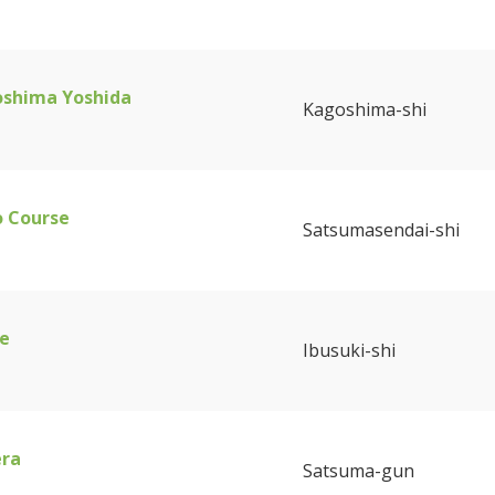
oshima Yoshida
Kagoshima-shi
o Course
Satsumasendai-shi
se
Ibusuki-shi
era
Satsuma-gun