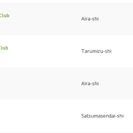
Club
Aira-shi
Club
Tarumizu-shi
Aira-shi
Satsumasendai-shi