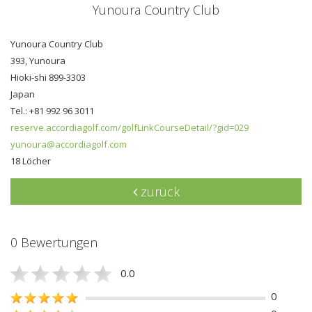
Yunoura Country Club
Yunoura Country Club
393, Yunoura
Hioki-shi 899-3303
Japan
Tel.: +81 992 96 3011
reserve.accordiagolf.com/golfLinkCourseDetail/?gid=029
yunoura@accordiagolf.com
18 Löcher
zurück
0 Bewertungen
0.0
0