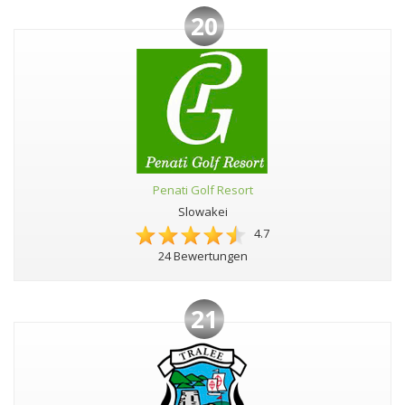
20
Penati Golf Resort
Slowakei
4.7
24 Bewertungen
21