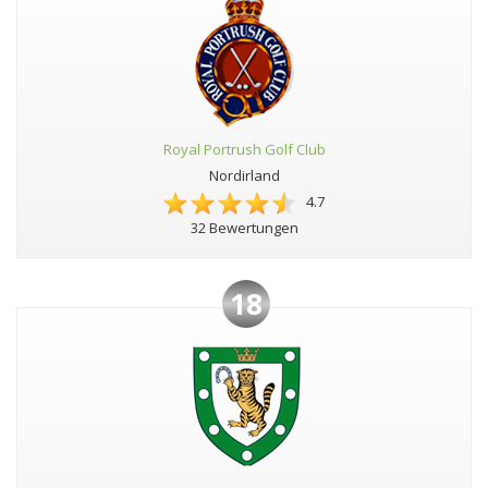
Royal Portrush Golf Club
Nordirland
4.7
32 Bewertungen
18