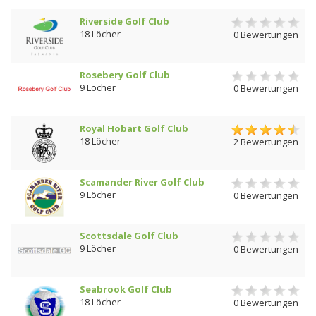
Riverside Golf Club
18 Löcher
0 Bewertungen
Rosebery Golf Club
9 Löcher
0 Bewertungen
Royal Hobart Golf Club
18 Löcher
2 Bewertungen
Scamander River Golf Club
9 Löcher
0 Bewertungen
Scottsdale Golf Club
9 Löcher
0 Bewertungen
Seabrook Golf Club
18 Löcher
0 Bewertungen