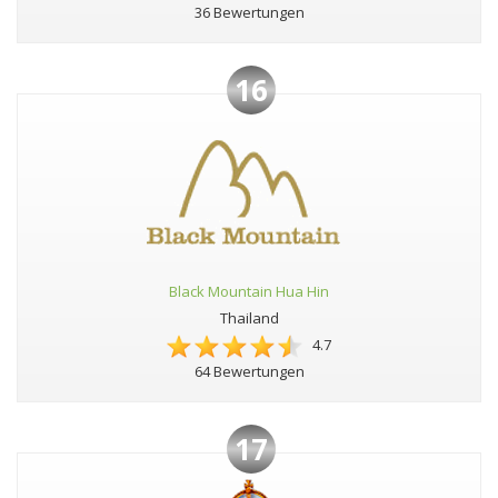
36 Bewertungen
16
Black Mountain Hua Hin
Thailand
4.7
64 Bewertungen
17