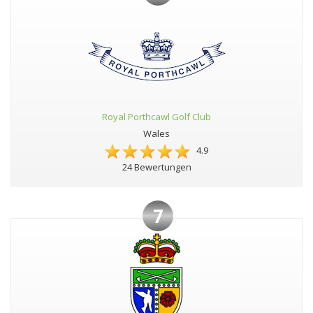
Royal Porthcawl Golf Club
Wales
4.9
24 Bewertungen
7