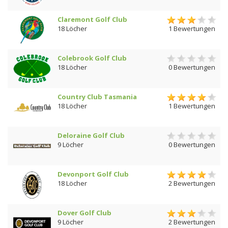
Claremont Golf Club
18 Löcher
1 Bewertungen
Colebrook Golf Club
18 Löcher
0 Bewertungen
Country Club Tasmania
18 Löcher
1 Bewertungen
Deloraine Golf Club
9 Löcher
0 Bewertungen
Devonport Golf Club
18 Löcher
2 Bewertungen
Dover Golf Club
9 Löcher
2 Bewertungen