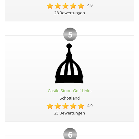
4.9
28 Bewertungen
5
Castle Stuart Golf Links
Schottland
4.9
25 Bewertungen
6