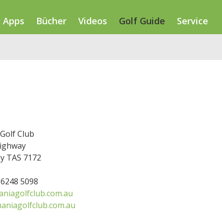
Apps
Bücher
Videos
Golf Guide
Service
Golf Club
ighway
ay TAS 7172
3 6248 5098
niagolfclub.com.au
aniagolfclub.com.au