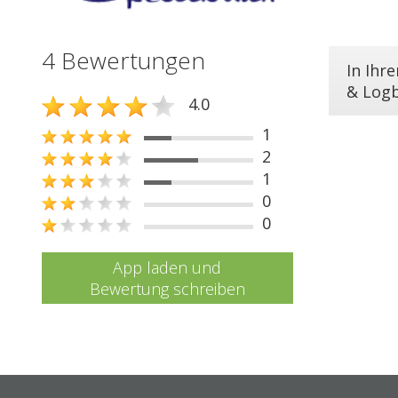
4 Bewertungen
In Ihr
& Log
4.0
1
2
1
0
0
App laden und
Bewertung schreiben